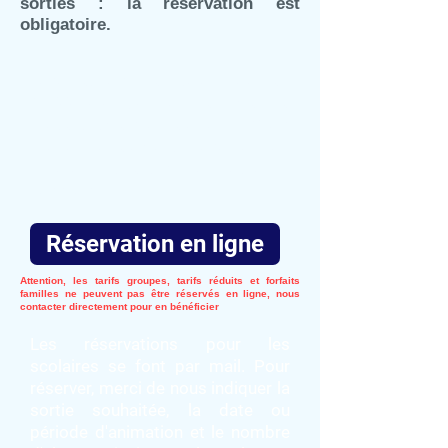
sorties : la réservation est
obligatoire.
Réservations par téléphone au
02.99.48.84.38
ou par mail à
contact@maison-baie.org
Vous
pouvez également réserver en
ligne en cliquant sur le bouton ci-
dessous !
Réservation en ligne
Attention, les tarifs groupes, tarifs réduits et forfaits
familles ne peuvent pas être réservés en ligne, nous
contacter directement pour en bénéficier
Les réservations pour les
scolaires se font par mail. Pour
réserver, merci de nous indiquer la
sortie souhaitée, la date ou
période d'animation et le nombre