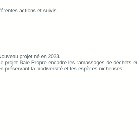
fférentes actions et suivis.
Baie Propre
Nouveau projet né en 2023.
Le projet Baie Propre encadre les ramassages de déchets en
en préservant la biodiversité et les espèces nicheuses.
Le Gravelot à collier inter