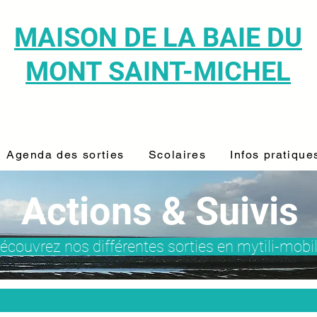
MAISON DE LA BAIE DU
MONT SAINT-MICHEL
Agenda des sorties
Scolaires
Infos pratique
Actions & Suivis
écouvrez nos différentes sorties en mytili-mobi